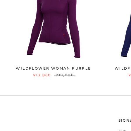
WILDFLOWER WOMAN PURPLE
WILDF
¥13,860
¥19,800
¥
SIG