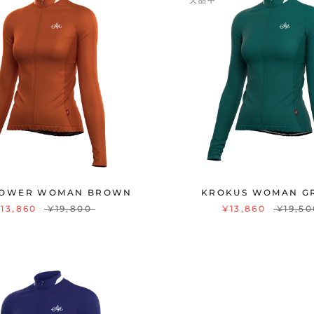
欠品中
LOWER WOMAN BROWN
KROKUS WOMAN G
13,860
¥19,800
¥13,860
¥19,50