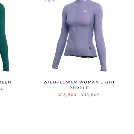
欠品中
REEN
WILDFLOWER WOMAN LIGHT
PURPLE
0
¥13,860
¥19,800