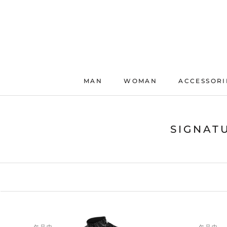
ス
キ
ッ
プ
し
て
コ
MAN
WOMAN
ACCESSORI
ン
テ
ン
ツ
SIGNAT
に
移
動
す
る