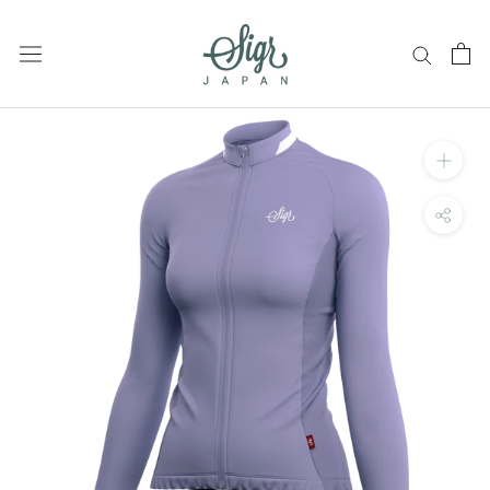
ス
キ
ッ
プ
し
て
コ
ン
テ
ン
ツ
に
移
動
す
る