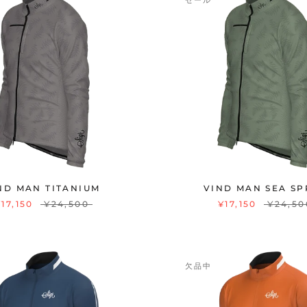
セール
ND MAN TITANIUM
VIND MAN SEA SP
¥17,150
¥24,500
¥17,150
¥24,50
欠品中