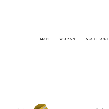
ス
キ
ッ
プ
し
て
コ
MAN
WOMAN
ACCESSORI
ン
テ
ン
ツ
に
移
動
す
る