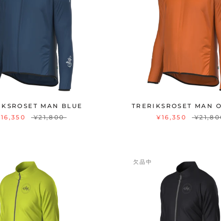
IKSROSET MAN BLUE
TRERIKSROSET MAN 
¥16,350
¥21,800
¥16,350
¥21,80
欠品中