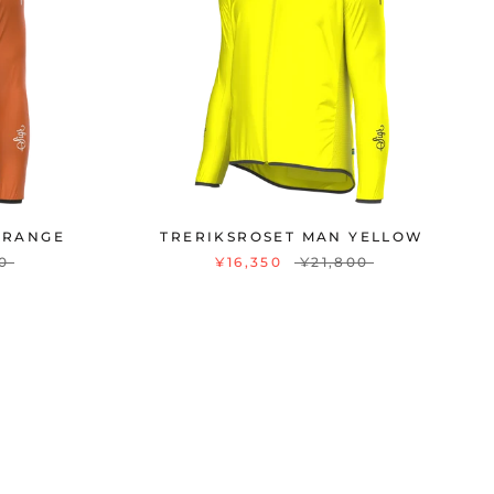
ORANGE
TRERIKSROSET MAN YELLOW
0
¥16,350
¥21,800