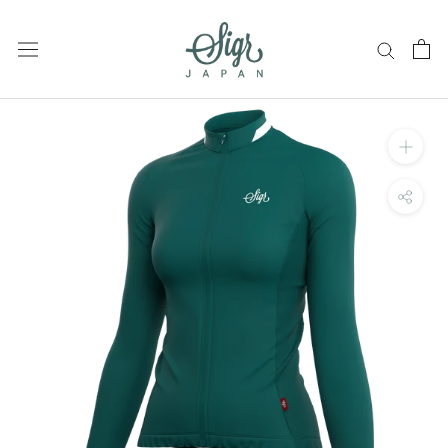
ス
キ
ッ
プ
し
て
コ
ン
テ
ン
ツ
に
移
動
す
る