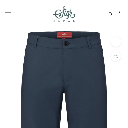
ス
キ
ッ
プ
し
て
コ
ン
テ
ン
ツ
に
移
動
す
る