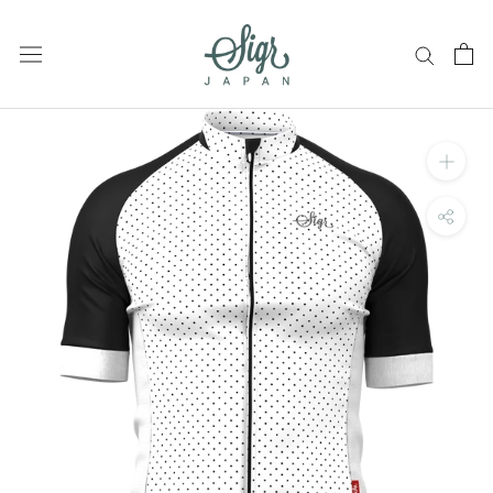
ス
キ
ッ
プ
し
て
コ
ン
テ
ン
ツ
に
移
動
す
る